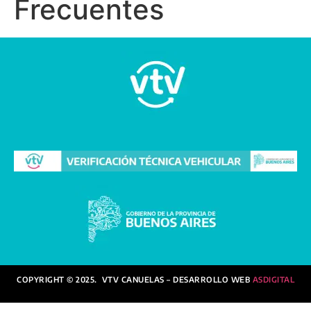
Frecuentes
COPYRIGHT © 2025. VTV CANUELAS – DESARROLLO WEB
ASDIGITAL